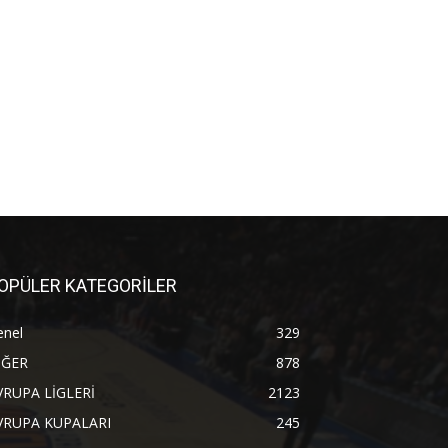
OPÜLER KATEGORİLER
enel
329
İĞER
878
VRUPA LİGLERİ
2123
VRUPA KUPALARI
245