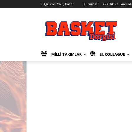
9 Ağustos 2026, Pazar
Kurumsal
Gizlilik ve Güvenli
MİLLİ TAKIMLAR
EUROLEAGUE