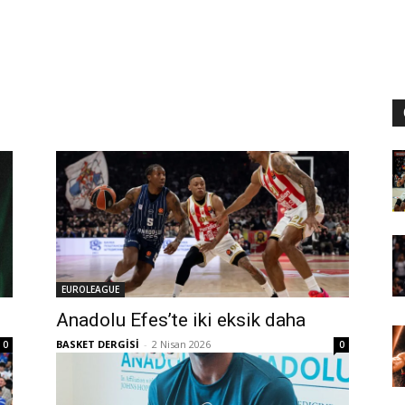
EUROLEAGUE
Anadolu Efes’te iki eksik daha
BASKET DERGİSİ
-
2 Nisan 2026
0
0