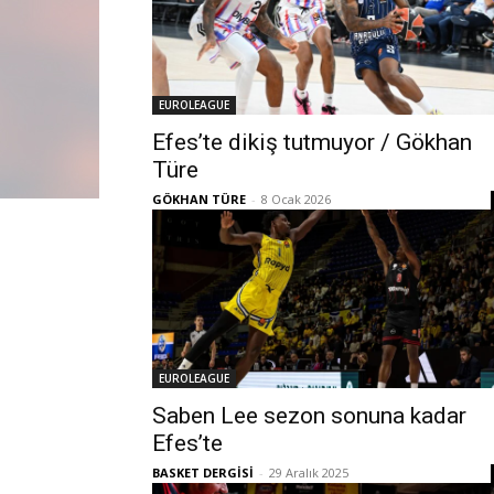
EUROLEAGUE
Efes’te dikiş tutmuyor / Gökhan
Türe
GÖKHAN TÜRE
-
8 Ocak 2026
EUROLEAGUE
Saben Lee sezon sonuna kadar
Efes’te
BASKET DERGİSİ
-
29 Aralık 2025