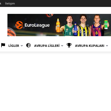
k
İletişim
LİGLER
AVRUPA LİGLERİ
AVRUPA KUPALARI