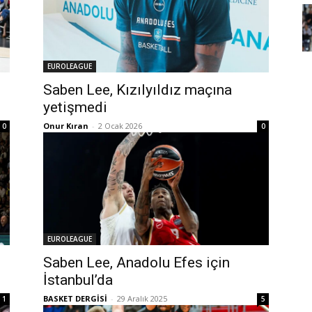
EUROLEAGUE
Saben Lee, Kızılyıldız maçına
yetişmedi
Onur Kıran
-
2 Ocak 2026
0
0
EUROLEAGUE
Saben Lee, Anadolu Efes için
İstanbul’da
BASKET DERGİSİ
-
29 Aralık 2025
1
5