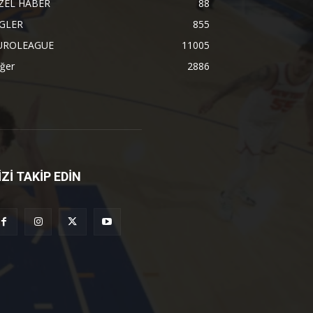
ZEL HABER
88
İGLER
855
UROLEAGUE
11005
ğer
2886
İZİ TAKİP EDİN