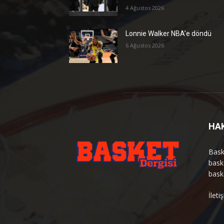
4 Ağustos 2026
Lonnie Walker NBA’e döndü
6 Ağustos 2026
HA
Bask
bask
bask
İlet