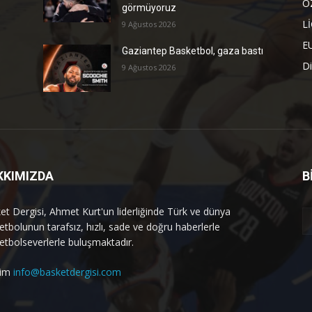
Ö
görmüyoruz
L
9 Ağustos 2026
E
Gaziantep Basketbol, gaza bastı
Di
9 Ağustos 2026
KKIMIZDA
B
et Dergisi, Ahmet Kurt'un liderliğinde Türk ve dünya
etbolunun tarafsız, hızlı, sade ve doğru haberlerle
etbolseverlerle buluşmaktadır.
işim
info@basketdergisi.com