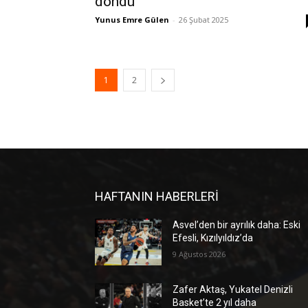
döndü
Yunus Emre Gülen
-
26 Şubat 2025
1
2
HAFTANIN HABERLERİ
Asvel’den bir ayrılık daha: Eski
Efesli, Kızılyıldız’da
9 Ağustos 2026
Zafer Aktaş, Yukatel Denizli
Basket’te 2 yıl daha