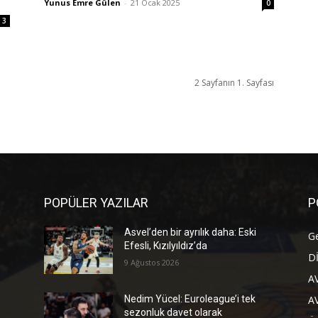
Yunus Emre Gülen
-
21 Ocak 2025
0
3
2 Sayfanın 1. Sayfası
POPÜLER YAZILAR
P
Asvel’den bir ayrılık daha: Eski
G
Efesli, Kızılyıldız’da
D
9 Ağustos 2026
A
A
Nedim Yücel: Euroleague’i tek
sezonluk davet olarak