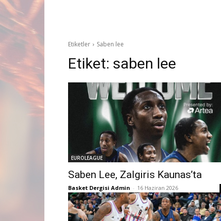
Etiketler
Saben lee
Etiket:
saben lee
EUROLEAGUE
Saben Lee, Zalgiris Kaunas’ta
Basket Dergisi Admin
-
16 Haziran 2026