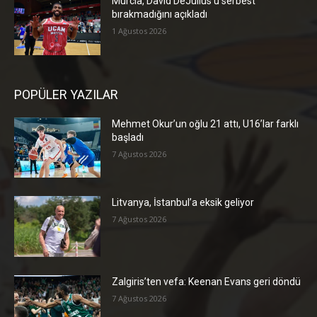
Murcia, David DeJulius’u serbest
bırakmadığını açıkladı
1 Ağustos 2026
POPÜLER YAZILAR
Mehmet Okur’un oğlu 21 attı, U16’lar farklı
başladı
7 Ağustos 2026
Litvanya, İstanbul’a eksik geliyor
7 Ağustos 2026
Zalgiris’ten vefa: Keenan Evans geri döndü
7 Ağustos 2026