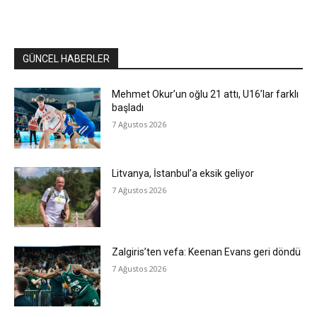
GÜNCEL HABERLER
Mehmet Okur’un oğlu 21 attı, U16’lar farklı
başladı
7 Ağustos 2026
Litvanya, İstanbul’a eksik geliyor
7 Ağustos 2026
Zalgiris’ten vefa: Keenan Evans geri döndü
7 Ağustos 2026