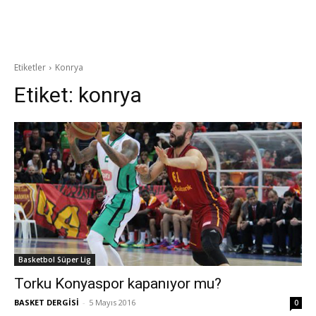
Etiketler
Konrya
Etiket:
konrya
Basketbol Süper Lig
Torku Konyaspor kapanıyor mu?
BASKET DERGİSİ
-
5 Mayıs 2016
0