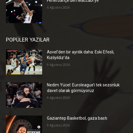
Fenerbahçe’den Maccabi’ye
6 Ağustos 2026
POPÜLER YAZILAR
Asvel’den bir ayrılık daha: Eski Efesli,
Kızılyıldız’da
9 Ağustos 2026
Nedim Yücel: Euroleague’i tek sezonluk
davet olarak görmüyoruz
9 Ağustos 2026
Gaziantep Basketbol, gaza bastı
9 Ağustos 2026