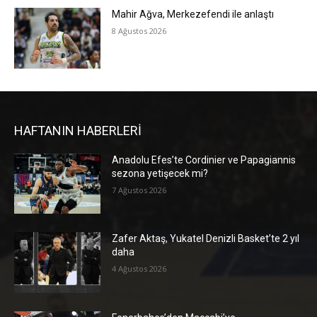
Mahir Ağva, Merkezefendi ile anlaştı
8 Ağustos 2026
HAFTANIN HABERLERİ
Anadolu Efes’te Cordinier ve Papagiannis
sezona yetişecek mi?
7 Ağustos 2026
Zafer Aktaş, Yukatel Denizli Basket’te 2 yıl
daha
4 Ağustos 2026