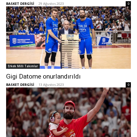
BASKET DERGİSİ
-
29 Ağustos 2023
0
Erkek Milli Takımlar
Gigi Datome onurlandırıldı
BASKET DERGİSİ
-
13 Ağustos 2023
0