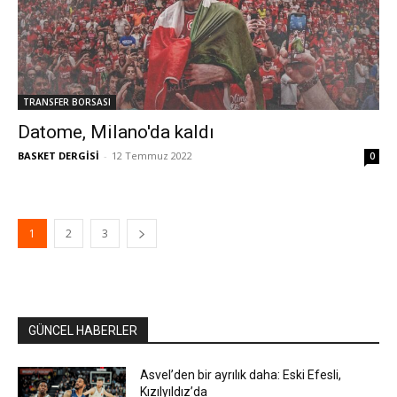
TRANSFER BORSASI
Datome, Milano'da kaldı
BASKET DERGİSİ
-
12 Temmuz 2022
0
1
2
3
GÜNCEL HABERLER
Asvel’den bir ayrılık daha: Eski Efesli,
Kızılyıldız’da