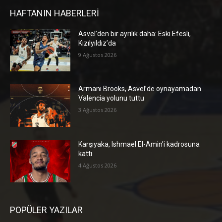
HAFTANIN HABERLERİ
Asvel’den bir ayrılık daha: Eski Efesli,
Kızılyıldız’da
9 Ağustos 2026
Armani Brooks, Asvel’de oynayamadan
Valencia yolunu tuttu
3 Ağustos 2026
Karşıyaka, Ishmael El-Amin’i kadrosuna
kattı
4 Ağustos 2026
POPÜLER YAZILAR