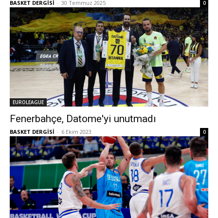
BASKET DERGİSİ
-
30 Temmuz 2025
0
EUROLEAGUE
Fenerbahçe, Datome'yi unutmadı
BASKET DERGİSİ
-
6 Ekim 2023
0