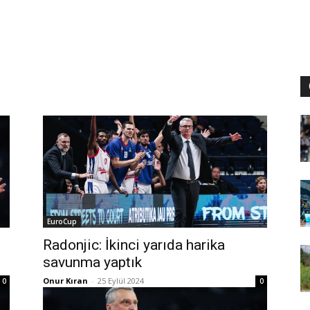
EuroCup
Radonjic: İkinci yarıda harika
savunma yaptık
Onur Kıran
-
25 Eylül 2024
0
0