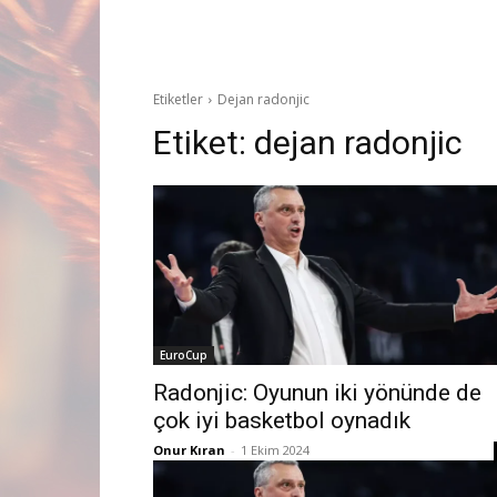
Etiketler
Dejan radonjic
Etiket:
dejan radonjic
EuroCup
Radonjic: Oyunun iki yönünde de
çok iyi basketbol oynadık
Onur Kıran
-
1 Ekim 2024