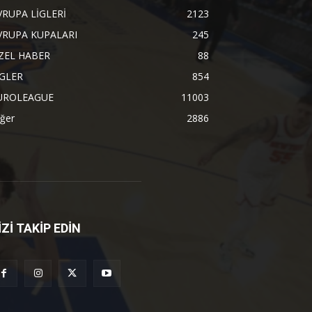
VRUPA LİGLERİ
2123
VRUPA KUPALARI
245
ZEL HABER
88
İGLER
854
UROLEAGUE
11003
ğer
2886
İZİ TAKİP EDİN