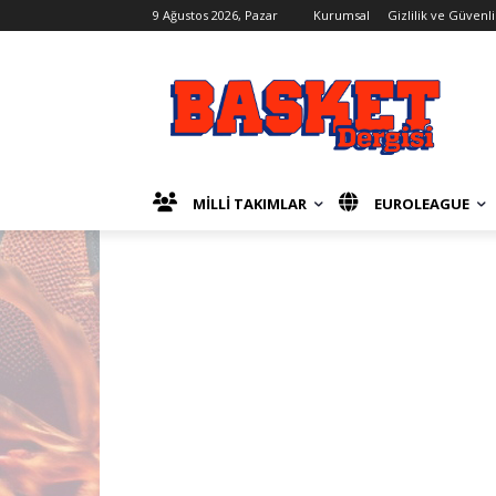
9 Ağustos 2026, Pazar
Kurumsal
Gizlilik ve Güvenli
MİLLİ TAKIMLAR
EUROLEAGUE