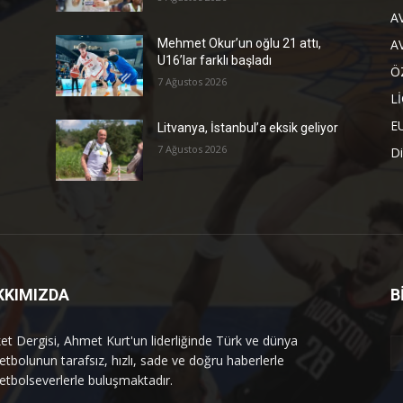
A
A
Mehmet Okur’un oğlu 21 attı,
U16’lar farklı başladı
Ö
7 Ağustos 2026
L
E
Litvanya, İstanbul’a eksik geliyor
s
7 Ağustos 2026
Di
KKIMIZDA
B
et Dergisi, Ahmet Kurt'un liderliğinde Türk ve dünya
etbolunun tarafsız, hızlı, sade ve doğru haberlerle
etbolseverlerle buluşmaktadır.