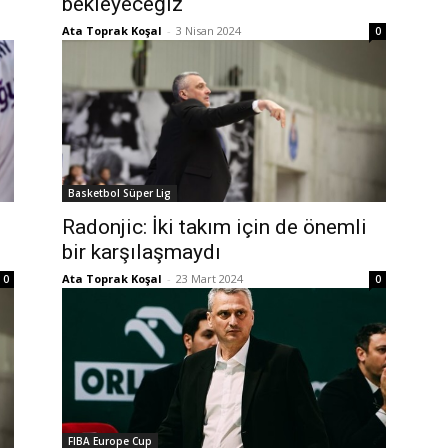
bekleyeceğiz
Ata Toprak Koşal
-
3 Nisan 2024
0
Basketbol Süper Lig
Radonjic: İki takım için de önemli
bir karşılaşmaydı
Ata Toprak Koşal
-
23 Mart 2024
0
0
FIBA Europe Cup