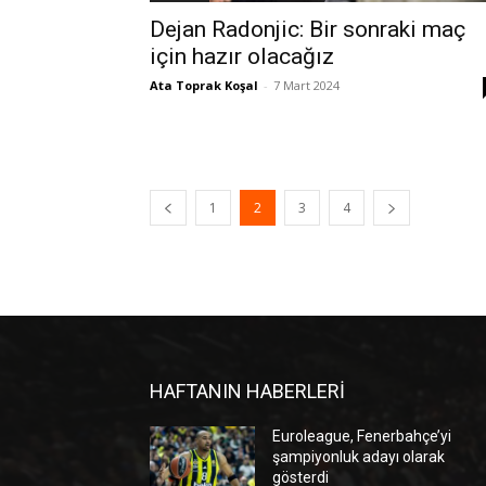
Dejan Radonjic: Bir sonraki maç
için hazır olacağız
Ata Toprak Koşal
-
7 Mart 2024
1
2
3
4
HAFTANIN HABERLERİ
Euroleague, Fenerbahçe’yi
şampiyonluk adayı olarak
gösterdi