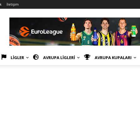
k
İletişim
LİGLER
AVRUPA LİGLERİ
AVRUPA KUPALARI