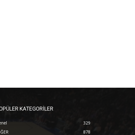
OPÜLER KATEGORİLER
enel
329
İĞER
878