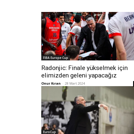
FIBA Europe Cup
Radonjic: Finale yükselmek için
elimizden geleni yapacağız
Onur Kıran
-
28 Mart 2024
EuroCup