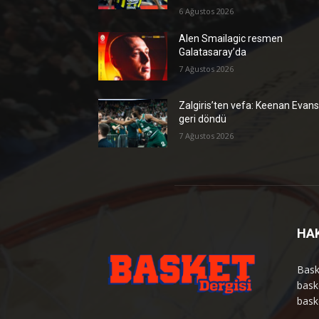
6 Ağustos 2026
Alen Smailagic resmen
Galatasaray’da
7 Ağustos 2026
Zalgiris’ten vefa: Keenan Evan
geri döndü
7 Ağustos 2026
HA
Bask
bask
bask