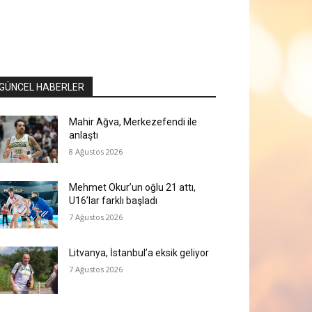
GÜNCEL HABERLER
Mahir Ağva, Merkezefendi ile
anlaştı
8 Ağustos 2026
Mehmet Okur’un oğlu 21 attı,
U16’lar farklı başladı
7 Ağustos 2026
Litvanya, İstanbul’a eksik geliyor
7 Ağustos 2026