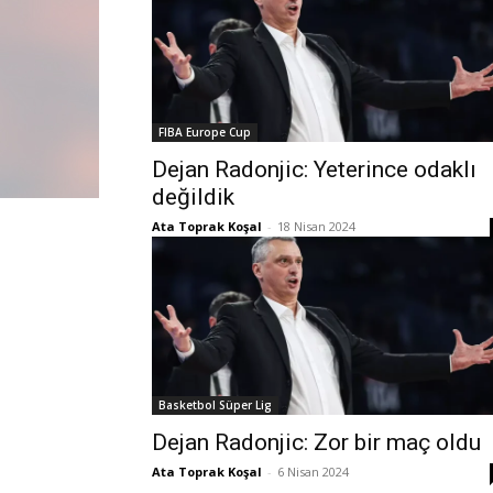
FIBA Europe Cup
Dejan Radonjic: Yeterince odaklı
değildik
Ata Toprak Koşal
-
18 Nisan 2024
Basketbol Süper Lig
Dejan Radonjic: Zor bir maç oldu
Ata Toprak Koşal
-
6 Nisan 2024