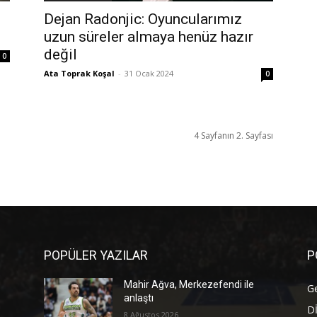
Dejan Radonjic: Oyuncularımız
uzun süreler almaya henüz hazır
değil
0
Ata Toprak Koşal
-
31 Ocak 2024
0
4 Sayfanın 2. Sayfası
POPÜLER YAZILAR
P
Mahir Ağva, Merkezefendi ile
G
anlaştı
D
8 Ağustos 2026