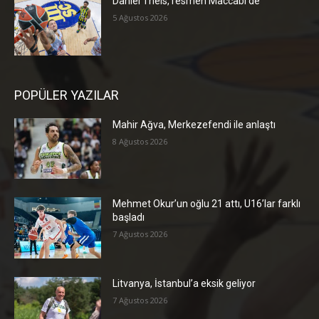
Daniel Theis, resmen Maccabi’de
5 Ağustos 2026
POPÜLER YAZILAR
Mahir Ağva, Merkezefendi ile anlaştı
8 Ağustos 2026
Mehmet Okur’un oğlu 21 attı, U16’lar farklı
başladı
7 Ağustos 2026
Litvanya, İstanbul’a eksik geliyor
7 Ağustos 2026