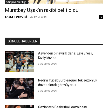
Şampiyonlar Ligi
Muratbey Uşak'ın rakibi belli oldu
BASKET DERGİSİ
-
29 Eylül 2016
0
GÜNCEL HABERLER
Asvel’den bir ayrılık daha: Eski Efesli,
Kızılyıldız’da
9 Ağustos 2026
Nedim Yücel: Euroleague’i tek sezonluk
davet olarak görmüyoruz
9 Ağustos 2026
Gaziantep Basketbol, gaza bastı