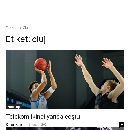
Etiketler
Cluj
Etiket:
cluj
EuroCup
Telekom ikinci yarıda coştu
Onur Kıran
-
6 Kasım 2024
0