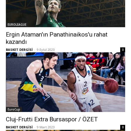
EUROLEAGUE
Ergin Ataman'ın Panathinaikos'u rahat
kazandı
BASKET DERGİSİ
-
9 Eylül 2023
0
EuroCup
Cluj-Frutti Extra Bursaspor / ÖZET
BASKET DERGİSİ
-
9 Mart 2023
0