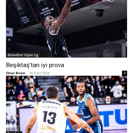
Basketbol Süper Lig
Beşiktaş’tan iyi prova
Onur Kıran
-
18 Eylül 2024
0