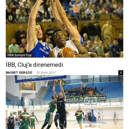
FIBA Europe Cup
İBB, Cluj'a direnemedi
BASKET DERGİSİ
-
18 Ekim 2017
0