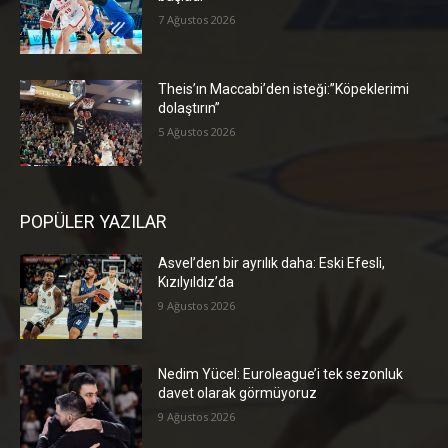
7 Ağustos 2026
Theis’ın Maccabi’den isteği:”Köpeklerimi
dolaştırın”
5 Ağustos 2026
POPÜLER YAZILAR
Asvel’den bir ayrılık daha: Eski Efesli,
Kızılyıldız’da
9 Ağustos 2026
Nedim Yücel: Euroleague’i tek sezonluk
davet olarak görmüyoruz
9 Ağustos 2026