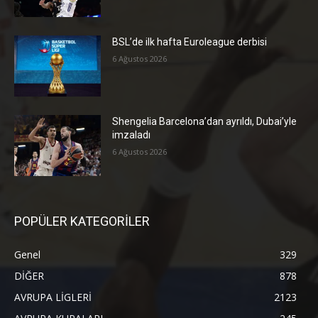
BSL’de ilk hafta Euroleague derbisi
6 Ağustos 2026
Shengelia Barcelona’dan ayrıldı, Dubai’yle
imzaladı
6 Ağustos 2026
POPÜLER KATEGORİLER
Genel
329
DİĞER
878
AVRUPA LİGLERİ
2123