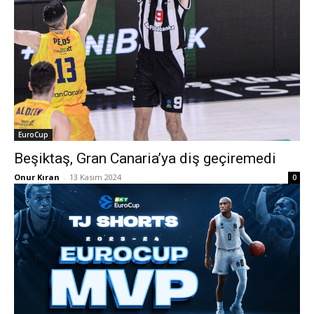
EuroCup
Beşiktaş, Gran Canaria’ya diş geçiremedi
Onur Kıran
-
13 Kasım 2024
0