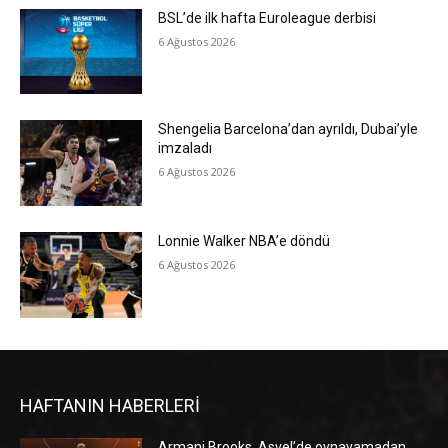
BSL’de ilk hafta Euroleague derbisi
6 Ağustos 2026
Shengelia Barcelona’dan ayrıldı, Dubai’yle
imzaladı
6 Ağustos 2026
Lonnie Walker NBA’e döndü
6 Ağustos 2026
HAFTANIN HABERLERİ
Armani Brooks, Asvel’de oynayamadan