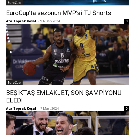
EuroCup
EuroCup’ta sezonun MVP’si TJ Shorts
Ata Toprak Koşal
-
9 Nisan 2024
0
EuroCup
BEŞİKTAŞ EMLAKJET, SON ŞAMPİYONU
ELEDİ
Ata Toprak Koşal
-
7 Mart 2024
0