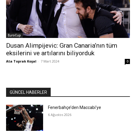
EuroCup
Dusan Alimpijevic: Gran Canaria’nın tüm
eksilerini ve artılarını biliyorduk
Ata Toprak Koşal
-
7 Mart 2024
0
GÜNCEL HABERLER
Fenerbahçe’den Maccabi’ye
6 Ağustos 2026