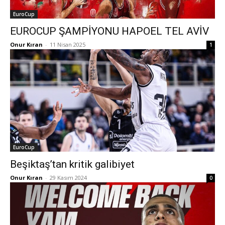
EuroCup
EUROCUP ŞAMPİYONU HAPOEL TEL AVİV
Onur Kıran
-
11 Nisan 2025
1
EuroCup
Beşiktaş’tan kritik galibiyet
Onur Kıran
-
29 Kasım 2024
0