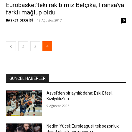
Eurobasket'teki rakibimiz Belçika, Fransa'ya
farklı mağlup oldu
BASKET DERGİSİ
-
18 Ağustos 2017
0
2
3
4
GÜNCEL HABERLER
Asvel’den bir ayrılık daha: Eski Efesli,
Kızılyıldız’da
9 Ağustos 2026
Nedim Yücel: Euroleague’i tek sezonluk
davet olarak görmüyoruz