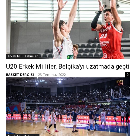
Erkek Milli Takımlar
U20 Erkek Milliler, Belçika'yı uzatmada geçti
BASKET DERGİSİ
-
23 Temmuz 2022
0