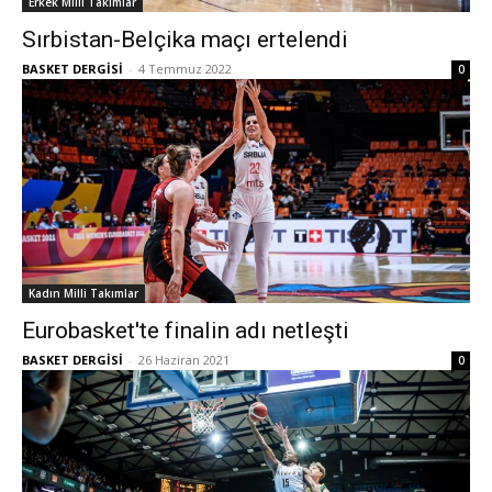
Erkek Milli Takımlar
Sırbistan-Belçika maçı ertelendi
BASKET DERGİSİ
-
4 Temmuz 2022
0
Kadın Milli Takımlar
Eurobasket'te finalin adı netleşti
BASKET DERGİSİ
-
26 Haziran 2021
0