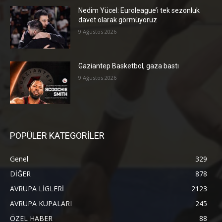
Nedim Yücel: Euroleague’i tek sezonluk
davet olarak görmüyoruz
9 Ağustos 2026
Gaziantep Basketbol, gaza bastı
9 Ağustos 2026
POPÜLER KATEGORİLER
Genel
329
DİĞER
878
AVRUPA LİGLERİ
2123
AVRUPA KUPALARI
245
ÖZEL HABER
88