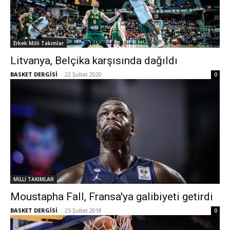
Erkek Milli Takımlar
Litvanya, Belçika karşısında dağıldı
BASKET DERGİSİ
-
22 Şubat 2020
0
MİLLİ TAKIMLAR
Moustapha Fall, Fransa'ya galibiyeti getirdi
BASKET DERGİSİ
-
25 Şubat 2018
0