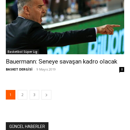
Basketbol Süper Lig
Bauermann: Seneye savaşan kadro olacak
BASKET DERGİSİ
-
9 Mayıs 2019
0
1
2
3
GÜNCEL HABERLER