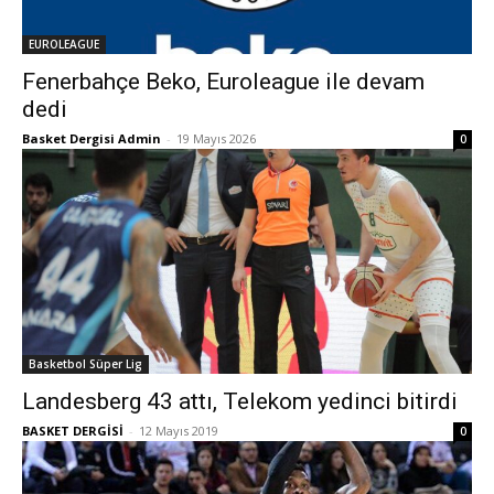
EUROLEAGUE
Fenerbahçe Beko, Euroleague ile devam
dedi
Basket Dergisi Admin
-
19 Mayıs 2026
0
Basketbol Süper Lig
Landesberg 43 attı, Telekom yedinci bitirdi
BASKET DERGİSİ
-
12 Mayıs 2019
0