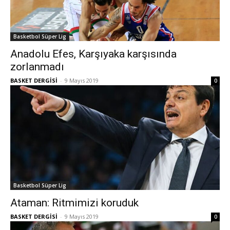
Basketbol Süper Lig
Anadolu Efes, Karşıyaka karşısında
zorlanmadı
BASKET DERGİSİ
-
9 Mayıs 2019
0
Basketbol Süper Lig
Ataman: Ritmimizi koruduk
BASKET DERGİSİ
-
9 Mayıs 2019
0