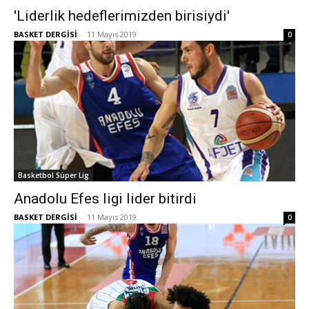
'Liderlik hedeflerimizden birisiydi'
BASKET DERGİSİ
-
11 Mayıs 2019
0
Basketbol Süper Lig
Anadolu Efes ligi lider bitirdi
BASKET DERGİSİ
-
11 Mayıs 2019
0