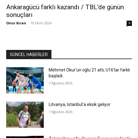
Ankaragücü farklı kazandı / TBL’de günün
sonuçları
Onur Kıran
-
19 Ekim 2024
0
GÜNCEL HABERLER
Mehmet Okur’un oğlu 21 attı, U16’lar farklı
başladı
7 Ağustos 2026
Litvanya, İstanbul’a eksik geliyor
7 Ağustos 2026