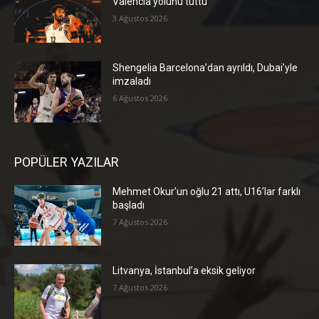
Valencia yolunu tuttu
3 Ağustos 2026
Shengelia Barcelona’dan ayrıldı, Dubai’yle
imzaladı
6 Ağustos 2026
POPÜLER YAZILAR
Mehmet Okur’un oğlu 21 attı, U16’lar farklı
başladı
7 Ağustos 2026
Litvanya, İstanbul’a eksik geliyor
7 Ağustos 2026