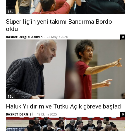
TBL
Süper lig’in yeni takımı Bandırma Bordo
oldu
Basket Dergisi Admin
-
24 Mayıs 2026
0
TBL
Haluk Yıldırım ve Tutku Açık göreve başladı
BASKET DERGİSİ
-
18 Ekim 2025
0