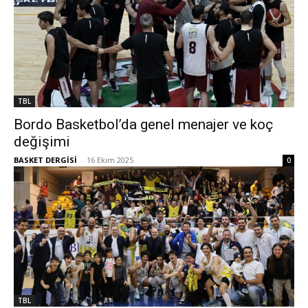
TBL
Bordo Basketbol’da genel menajer ve koç
değişimi
BASKET DERGİSİ
-
16 Ekim 2025
0
TBL