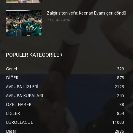
Zalgiris’ten vefa: Keenan Evans geri döndü
7 Ağustos 2026
POPÜLER KATEGORİLER
Genel
329
DİĞER
878
AVRUPA LİGLERİ
2123
AVRUPA KUPALARI
245
ÖZEL HABER
88
LİGLER
854
EUROLEAGUE
11003
Diğer
2886