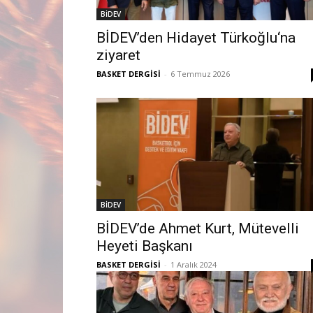
BİDEV
BİDEV’den Hidayet Türkoğlu‘na
ziyaret
BASKET DERGİSİ
-
6 Temmuz 2026
BİDEV
BİDEV’de Ahmet Kurt, Mütevelli
Heyeti Başkanı
BASKET DERGİSİ
-
1 Aralık 2024