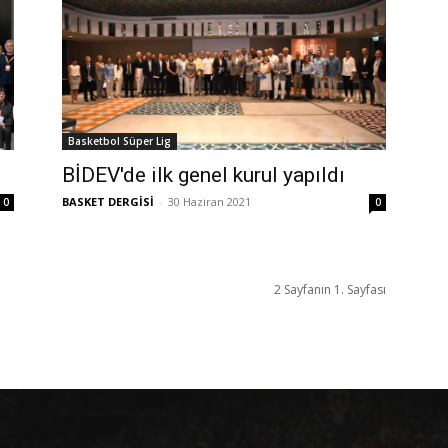
Basketbol Süper Lig
BİDEV'de ilk genel kurul yapıldı
BASKET DERGİSİ
-
30 Haziran 2021
0
0
2 Sayfanın 1. Sayfası