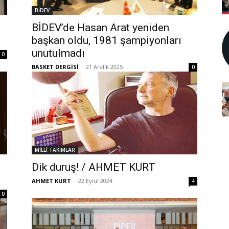
BİDEV
BİDEV’de Hasan Arat yeniden
başkan oldu, 1981 şampiyonları
unutulmadı
0
BASKET DERGİSİ
-
21 Aralık 2025
0
MİLLİ TAKIMLAR
Dik duruş! / AHMET KURT
AHMET KURT
-
22 Eylül 2024
4
0