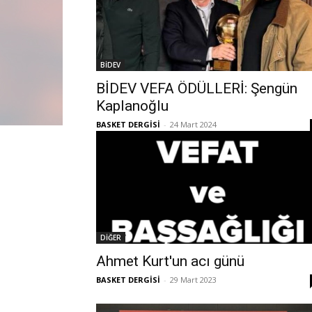
BİDEV
BİDEV VEFA ÖDÜLLERİ: Şengün
Kaplanoğlu
BASKET DERGİSİ
-
24 Mart 2024
DİĞER
Ahmet Kurt'un acı günü
BASKET DERGİSİ
-
29 Mart 2023