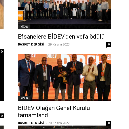
DİĞER
Efsanelere BİDEV'den vefa ödülü
BASKET DERGİSİ
-
29 Kasım 2023
0
0
DİĞER
BİDEV Olağan Genel Kurulu
tamamlandı
0
BASKET DERGİSİ
-
20 Kasım 2022
0