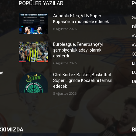
POPÜLER YAZILAR
P
Anadolu Efes, VTB Süper
G
Kupası’nda mücadele edecek
D
6 Ağustos 2026
A
A
Euroleague, Fenerbahçe’yi
şampiyonluk adayı olarak
Ö
gösterdi
L
6 Ağustos 2026
E
nd
Glint Körfez Basket, Basketbol
Süper Ligi’nde Kocaeli’ni temsil
Di
edecek
5 Ağustos 2026
KKIMIZDA
B