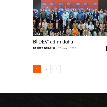
DİĞER
Bİ'DEV' adım daha
BASKET DERGİSİ
-
20 Kasım 2022
1
2