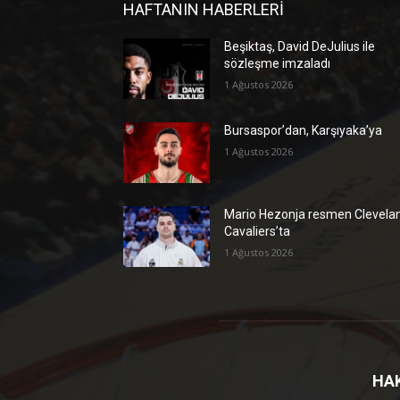
HAFTANIN HABERLERİ
Beşiktaş, David DeJulius ile
sözleşme imzaladı
1 Ağustos 2026
Bursaspor’dan, Karşıyaka’ya
1 Ağustos 2026
Mario Hezonja resmen Clevela
Cavaliers’ta
1 Ağustos 2026
HA