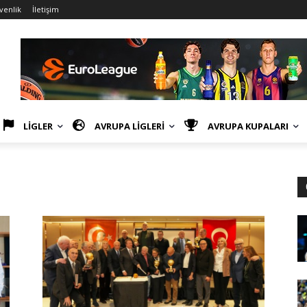
üvenlik
İletişim
LİGLER
AVRUPA LİGLERİ
AVRUPA KUPALARI