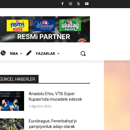
NBA
YAZARLAR
GÜNCEL HABERLER
Anadolu Efes, VTB Süper
Kupası’nda mücadele edecek
6 Ağustos 2026
Euroleague, Fenerbahçe’yi
şampiyonluk adayı olarak