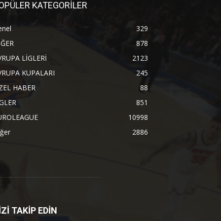
OPÜLER KATEGORİLER
enel
329
İĞER
878
VRUPA LİGLERİ
2123
VRUPA KUPALARI
245
ZEL HABER
88
İGLER
851
UROLEAGUE
10998
ğer
2886
İZİ TAKİP EDİN