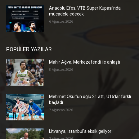
Anadolu Efes, VTB Süper Kupası’nda
mücadele edecek
6 Ağustos 2026
POPÜLER YAZILAR
Mahir Ağva, Merkezefendi ile anlaştı
8 Ağustos 2026
Mehmet Okur’un oğlu 21 attı, U16’lar farklı
başladı
7 Ağustos 2026
Litvanya, İstanbul’a eksik geliyor
7 Ağustos 2026