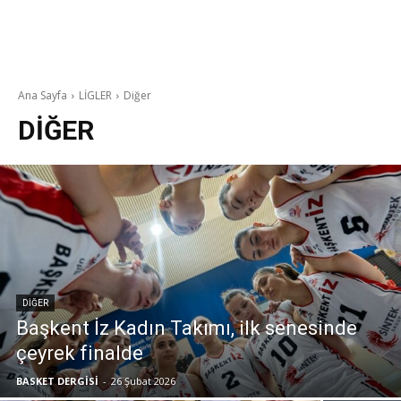
Ana Sayfa
LİGLER
Diğer
DIĞER
DIĞER
Başkent İz Kadın Takımı, ilk senesinde
çeyrek finalde
BASKET DERGİSİ
-
26 Şubat 2026