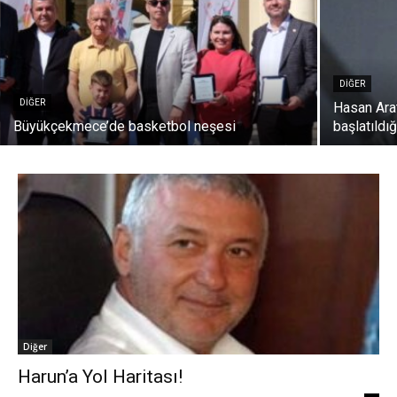
DIĞER
DIĞER
Hasan Arat
Büyükçekmece’de basketbol neşesi
başlatıldığ
Diğer
Harun’a Yol Haritası!