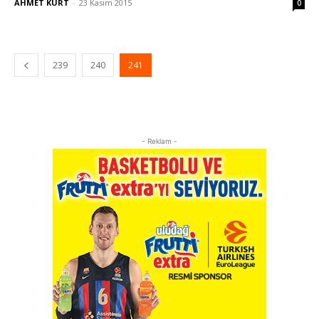
AHMET KURT
-
23 Kasım 2015
0
239
240
241
- Reklam -