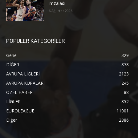
imzaladı
6 Ağustos 2026
POPÜLER KATEGORİLER
Genel
329
DİĞER
878
AVRUPA LİGLERİ
2123
AVRUPA KUPALARI
245
ÖZEL HABER
88
LİGLER
852
EUROLEAGUE
11001
Diğer
2886