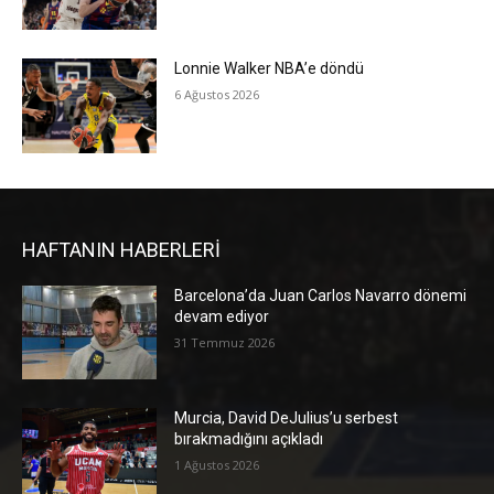
Lonnie Walker NBA’e döndü
6 Ağustos 2026
HAFTANIN HABERLERİ
Barcelona’da Juan Carlos Navarro dönemi
devam ediyor
31 Temmuz 2026
Murcia, David DeJulius’u serbest
bırakmadığını açıkladı
1 Ağustos 2026