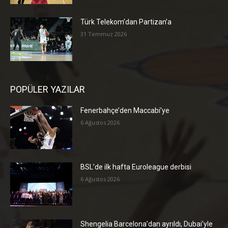
Türk Telekom’dan Partizan’a
31 Temmuz 2026
POPÜLER YAZILAR
Fenerbahçe’den Maccabi’ye
6 Ağustos 2026
BSL’de ilk hafta Euroleague derbisi
6 Ağustos 2026
Shengelia Barcelona’dan ayrıldı, Dubai’yle