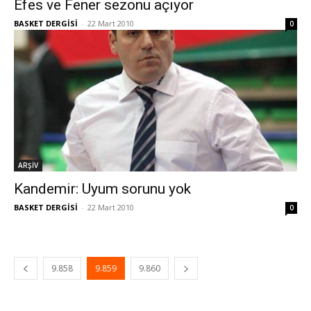
Efes ve Fener sezonu açıyor
BASKET DERGİSİ
-
22 Mart 2010
0
ARŞİV
Kandemir: Uyum sorunu yok
BASKET DERGİSİ
-
22 Mart 2010
0
9.858
9.859
9.860