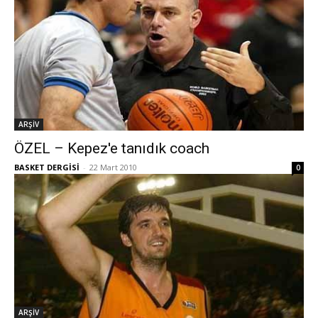
ARŞİV
ÖZEL – Kepez'e tanıdık coach
BASKET DERGİSİ
-
22 Mart 2010
0
ARŞİV