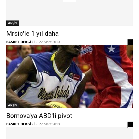
ARŞİV
Mrsic'le 1 yıl daha
BASKET DERGİSİ
-
22 Mart 2010
0
ARŞİV
Bornova'ya ABD'li pivot
BASKET DERGİSİ
-
22 Mart 2010
0