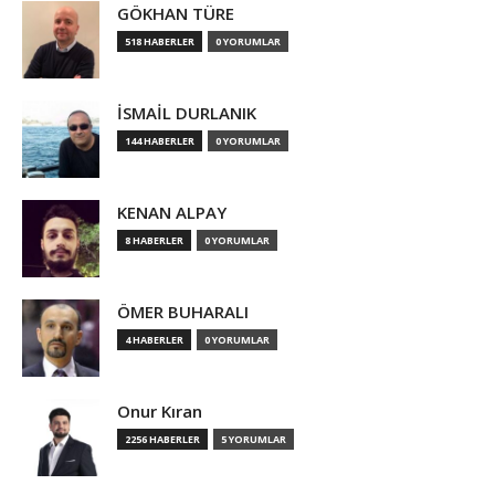
GÖKHAN TÜRE
518 HABERLER
0 YORUMLAR
İSMAİL DURLANIK
144 HABERLER
0 YORUMLAR
KENAN ALPAY
8 HABERLER
0 YORUMLAR
ÖMER BUHARALI
4 HABERLER
0 YORUMLAR
Onur Kıran
2256 HABERLER
5 YORUMLAR