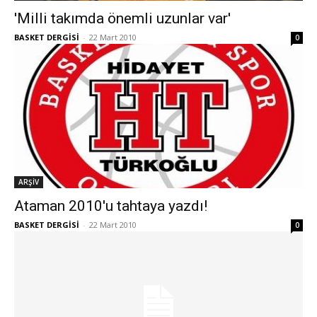
'Milli takımda önemli uzunlar var'
BASKET DERGİSİ
-
22 Mart 2010
0
ARŞİV
Ataman 2010'u tahtaya yazdı!
BASKET DERGİSİ
-
22 Mart 2010
0