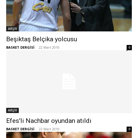
ARŞİV
Beşiktaş Belçika yolcusu
BASKET DERGİSİ
-
22 Mart 2010
0
ARŞİV
Efes'li Nachbar oyundan atıldı
BASKET DERGİSİ
-
22 Mart 2010
0