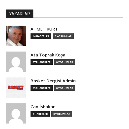
YAZARLAR
AHMET KURT
44 HABERLER
0 YORUMLAR
Ata Toprak Koşal
677 HABERLER
0 YORUMLAR
Basket Dergisi Admin
698 HABERLER
0 YORUMLAR
Can İşbakan
0 HABERLER
0 YORUMLAR