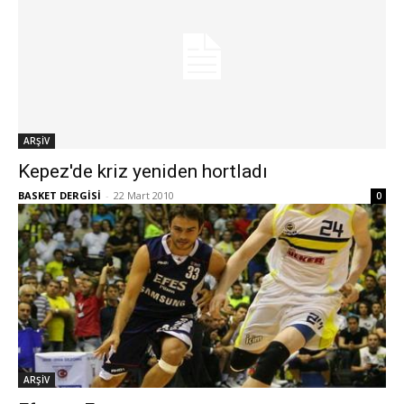
ARŞİV
Kepez'de kriz yeniden hortladı
BASKET DERGİSİ
-
22 Mart 2010
0
ARŞİV